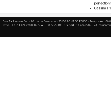
perfectio
Cessna F1
Eole Air Passion Eurl
-
90 rue de Besançon
-
25150
PONT DE ROIDE
- Téléphone :
06 0
N° SIRET : 511 424 228 00027 - APE : 8553Z - RCS : Belfort 511 424 228 - TVA Intrac